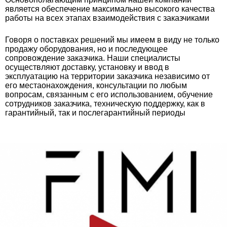
является обеспечение максимально высокого качества
работы на всех этапах взаимодействия с заказчиками
Говоря о поставках решений мы имеем в виду не только
продажу оборудования, но и последующее
сопровождение заказчика. Наши специалисты
осуществляют доставку, установку и ввод в
эксплуатацию на территории заказчика независимо от
его местаонахождения, консультации по любым
вопросам, связанным с его использованием, обучение
сотрудников заказчика, техническую поддержку, как в
гарантийный, так и послегарантийный периоды

Добрый день!
Заправить картриджи или забрать в ремонт
Нужна удаленная техподдержка
Перезвоните, нужна помощь
Нужно отвезти оборудование или документы
Я даю согласие на обработку персональных
данных