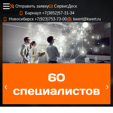
Отправить заявку
СервисДеск
Барнаул
Барнаул +7(3852)57-31-34

Новосибирск +7(923)753-73-00
kwert@kwert.ru


60

специалистов
