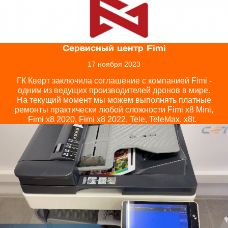
ОТПРАВИТЬ
Сервисный центр Fimi
17 ноября 2023
ГК Кверт заключила соглашение с компанией Fimi -
одним из ведущих производителей дронов в мире.
На текущий момент мы можем выполнять платные
ремонты практически любой сложности Fimi x8 Mini,
Fimi x8 2020, Fimi x8 2022, Tele, TeleMax, x8t.