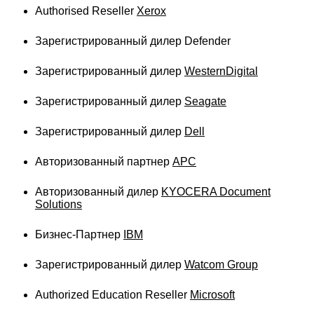
Authorised Reseller
Xerox

Добрый день!
Заправить картриджи или забрать в ремонт
Зарегистрированный дилер Defender
Нужна удаленная техподдержка
Перезвоните, нужна помощь
Зарегистрированный дилер
WesternDigital
Нужно отвезти оборудование или документы
Зарегистрированный дилер
Seagate
Зарегистрированный дилер
Dell
Я даю согласие на обработку персональных
Авторизованный партнер
APC
данных
ОТПРАВИТЬ
Авторизованный дилер
KYOCERA Document
Solutions
Бизнес-Партнер
IBM
Зарегистрированный дилер
Watcom Group
Authorized Education Reseller
Microsoft