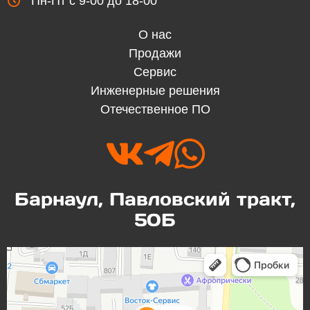
Пн-Пт с 9-00 до 18-00

О нас
Продажи
Сервис
Инженерные решения
Отечественное ПО



Барнаул, Павловский тракт,
50Б