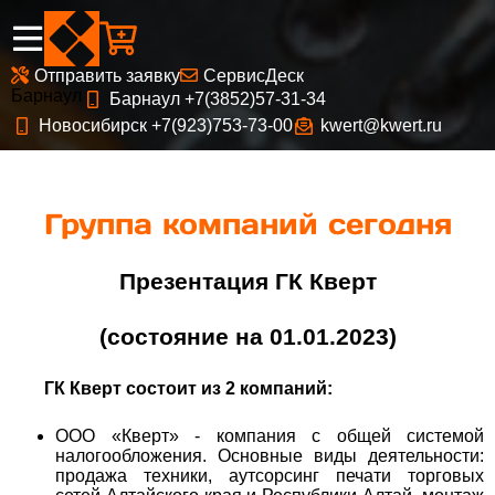

Отправить заявку
СервисДеск
Барнаул
Барнаул +7(3852)57-31-34

Новосибирск +7(923)753-73-00
kwert@kwert.ru


Группа компаний сегодня
Презентация ГК Кверт
(состояние на 01.01.2023)
ГК Кверт состоит из 2 компаний:
ООО «Кверт» - компания с общей системой
налогообложения. Основные виды деятельности:
продажа техники, аутсорсинг печати торговых