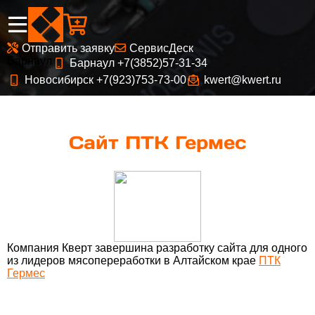

Отправить заявку
СервисДеск
Барнаул
Барнаул +7(3852)57-31-34

Новосибирск +7(923)753-73-00
kwert@kwert.ru


Сайт ПТК Гермес
Компания Кверт завершина разработку сайта для одного
из лидеров мясопереработки в Алтайском крае
ПТК
Гермес