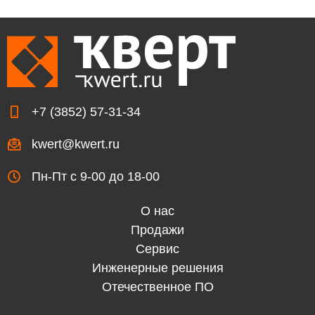

Добрый день!
+7 (3852) 57-31-34

Заправить картриджи или забрать в ремонт
Нужна удаленная техподдержка
kwert@kwert.ru

Перезвоните, нужна помощь
Нужно отвезти оборудование или документы
Пн-Пт с 9-00 до 18-00

О нас
Продажи
Я даю согласие на обработку персональных
Сервис
данных
Инженерные решения
ОТПРАВИТЬ
Отечественное ПО